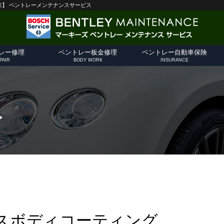
東京】 ベントレーメンテナンスサービス
レー修理
ベントレー板金修理
ベントレー自動車保険
PAIR
BODY WORK
INSURANCE
理概要
用
ファイル
ニオン
ング
わせ
ベントレー板金概要
ベントレー板金塗装
オールペイント
コーティング
板金画像フォーム
自動車保険
事故修理
自動車保険お見積もり
グ
スボディコーティング