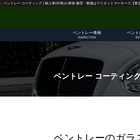
ベントレー コーティング | 輸入車(外車)の車検 修理・整備はマリオットマーキーズ【
ベントレー車検
ベント
INSPECTION
RE
ベントレー車検概要
車検費用一覧
法定1年点検
車検入庫フォーム
ベントレー修
入庫の流れ
車種別修理費
修理実績技術
セカンドオピ
車内クリーニ
修理お問い合
ベントレー コーティン
ベントレーのガラ