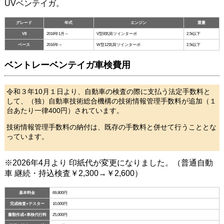
UVベンテイガ。
グレード
年式
エンジン
重量
V8
2018年1月～
V型8気筒ツインターボ
2.5t以下
ベース
2016年～
W型12気筒ツインターボ
2.5t以下
ベントレーベンテイガ車検費用
令和３年10月１日より、自動車の検査の際に支払う法定手数料と
して、
（独）自動車技術総合機構
の技術情報管理手数料が追加（１
台あたり一律400円）されています。
技術情報管理手数料の納付は、既存の手数料と併せて行うこととな
っています。
※2026年4月より 印紙代が変更になりました。（普通自動
車 継続・持込検査￥2,300→￥2,600）
基本料金
69,800円
完成検査+テスター
10,000円
書類作成+車検代行料
25,000円