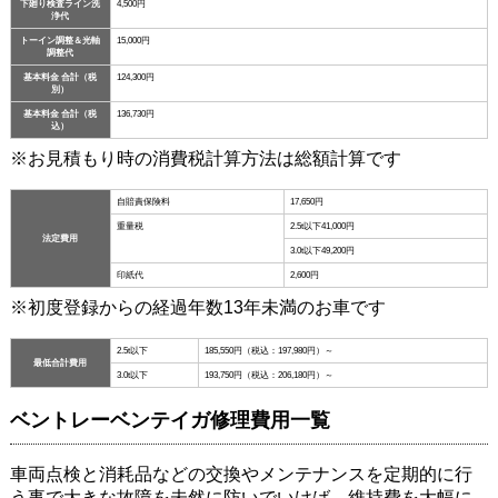
下廻り検査ライン洗
4,500円
浄代
トーイン調整＆光軸
15,000円
調整代
基本料金 合計（税
124,300円
別）
基本料金 合計（税
136,730円
込）
※お見積もり時の消費税計算方法は総額計算です
自賠責保険料
17,650円
重量税
2.5t以下41,000円
法定費用
3.0t以下49,200円
印紙代
2,600円
※初度登録からの経過年数13年未満のお車です
2.5t以下
185,550円（税込：197,980円）～
最低合計費用
3.0t以下
193,750円（税込：206,180円）～
ベントレーベンテイガ修理費用一覧
車両点検と消耗品などの交換やメンテナンスを定期的に行
う事で大きな故障を未然に防いでいけば、維持費を大幅に