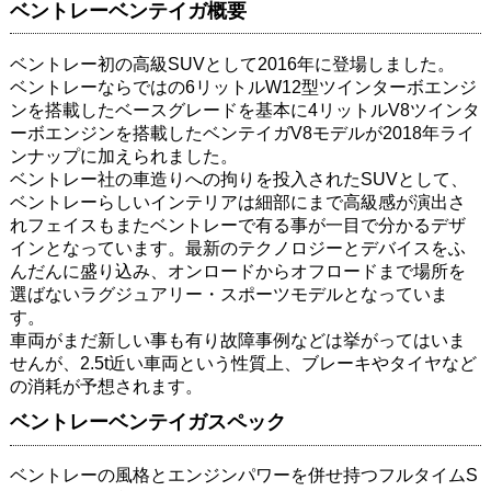
ベントレーベンテイガ概要
ベントレー初の高級SUVとして2016年に登場しました。
ベントレーならではの6リットルW12型ツインターボエンジ
ンを搭載したベースグレードを基本に4リットルV8ツインタ
ーボエンジンを搭載したベンテイガV8モデルが2018年ライ
ンナップに加えられました。
ベントレー社の車造りへの拘りを投入されたSUVとして、
ベントレーらしいインテリアは細部にまで高級感が演出さ
れフェイスもまたベントレーで有る事が一目で分かるデザ
インとなっています。最新のテクノロジーとデバイスをふ
んだんに盛り込み、オンロードからオフロードまで場所を
選ばないラグジュアリー・スポーツモデルとなっていま
す。
車両がまだ新しい事も有り故障事例などは挙がってはいま
せんが、2.5t近い車両という性質上、ブレーキやタイヤなど
の消耗が予想されます。
ベントレーベンテイガスペック
ベントレーの風格とエンジンパワーを併せ持つフルタイムS